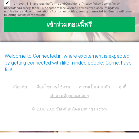
✔
I am over 18. I have read the
Terms and Conditions
,
Privacy Policy
,
Cookie Policy
, I
understand & accept them. I also agree to receive email newsletters, account updates,
notifications and communications from other profiles, sent by connected.in. Emails will be sent
by DatingFactory.com network.
Welcome to Connected.in, where excitement is expected
by getting connected with like minded people. Come, have
fun!
เกี่ยวกับ
เงื่อนไขการใช้งาน
ความเป็นส่วนตัว
คุกกี้
คำถามที่ถูกถามบ่อยๆ
© 2008-2026
ขับเคลื่อนโดย Dating Factory