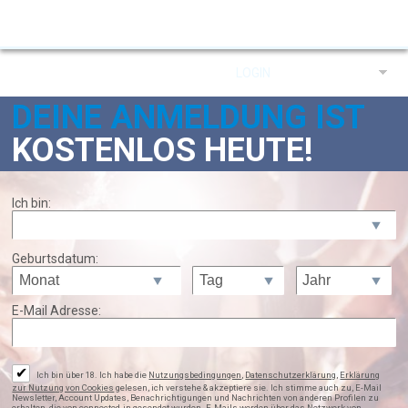
LOGIN
DEUTSCH
Schon Mitglied?
DEINE ANMELDUNG IST
KOSTENLOS HEUTE!
Ich bin:
Geburtsdatum:
E-Mail Adresse:
✔
Ich bin über 18. Ich habe die
Nutzungsbedingungen
,
Datenschutzerklärung
,
Erklärung
zur Nutzung von Cookies
gelesen, ich verstehe & akzeptiere sie. Ich stimme auch zu, E-Mail
Newsletter, Account Updates, Benachrichtigungen und Nachrichten von anderen Profilen zu
erhalten, die von connected.in gesendet wurden. E-Mails werden über das Netzwerk von